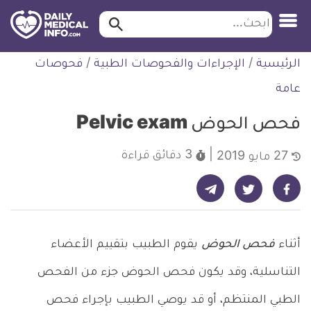
ابحث…
ابحث
معلومة
لتخطي
الرئيسية
/
الإجراءات والفحوصات الطبية
/
فحوصات
طبية
لمحتوى
موثقة
عامة
فحص الحوض Pelvic exam
3 دقائق
قراءة
27 مايو 2019
شارك على تيليجرام - ديلي ميديكال انفو
شارك على فيسبوك - ديلي ميديكال انفو
شارك على تويتر - ديلي ميديكال انفو
أثناء
فحص الحوض
يقوم الطبيب بتقييم الأعضاء
التناسلية، وقد يكون فحص الحوض جزء من الفحص
الطبي المنتظم، أو قد يوصي الطبيب بإجراء فحص