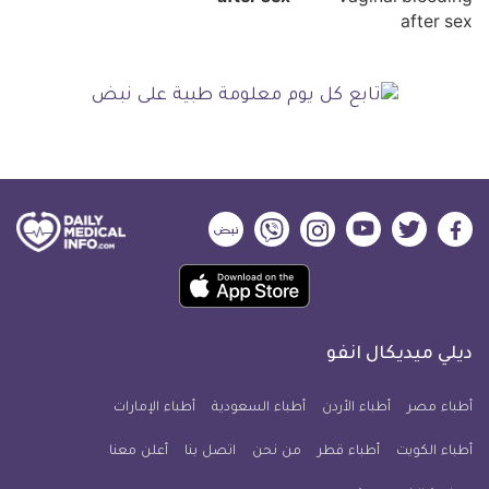
after sex
ديلي
ديلي
ديلي
ديلي
ديلي
ديلي
ميديكال
ميديكال
ميديكال
ميديكال
ميديكال
ميديكال
حمل
انفو
انفو
انفو
انفو
انفو
انفو
تطبيق
على
على
على
على
على
على
كل
فيسبوك
تويتر
يوتيوب
انستجرام
فايبر
نبض
ديلي ميديكال انفو
يوم
معلومة
أطباء مصر
أطباء الأردن
أطباء السعودية
أطباء الإمارات
طبية
أطباء الكويت
أطباء قطر
من نحن
للآيفون
اتصل بنا
أعلن معنا