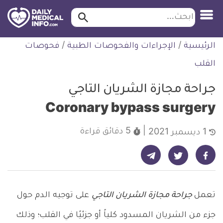
ابحث…
ابحث
معلومة
لتخطي
الرئيسية
/
الإجراءات والفحوصات الطبية
/
فحوصات
طبية
لمحتوى
موثقة
القلب
جراحة مجازة الشريان التاجي
Coronary bypass surgery
5 دقائق
قراءة
1 ديسمبر 2021
شارك على تيليجرام - ديلي ميديكال انفو
شارك على فيسبوك - ديلي ميديكال انفو
شارك على تويتر - ديلي ميديكال انفو
تعمل
جراحة مجازة الشريان التاجي
على توجيه الدم حول
جزء من الشريان المسدود كلياً أو جزئيًا في القلب؛ وذلك