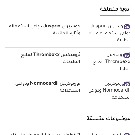
أدوية متعلقة
جوسبرين Jusprin دواعي استعماله
وآثاره الجانبية
ثرومبكس Thrombexx لعلاج
الجلطات
نورموكرديل Normocardil ودواعي
استخدامه
موضوعات متعلقة