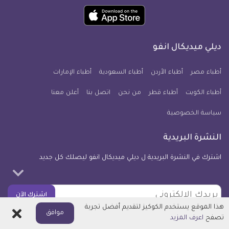
ميديكال
ميديكال
ميديكال
ميديكال
ميديكال
ميديكال
حمل
انفو
انفو
انفو
انفو
انفو
انفو
تطبيق
على
على
على
على
على
على
كل
فيسبوك
تويتر
يوتيوب
انستجرام
فايبر
نبض
ديلي ميديكال انفو
يوم
معلومة
أطباء مصر
أطباء الأردن
أطباء السعودية
أطباء الإمارات
طبية
أطباء الكويت
أطباء قطر
من نحن
للآيفون
اتصل بنا
أعلن معنا
سياسة الخصوصية
النشرة البريدية
اشترك في النشرة البريدية ل ديلي ميديكال انفو ليصلك كل جديد
بريدك
اشترك الآن
الالكتروني
هذا الموقع يستخدم الكوكيز لتقديم أفضل تجربة
اغلاق
موافق
تصفح
اعرف المزيد