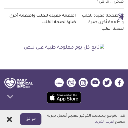
اطعمة مفيدة للقلب واطعمة أخرى
ضارة لصحة القلب
ديلي
ديلي
ديلي
ديلي
ديلي
ديلي
ميديكال
ميديكال
ميديكال
ميديكال
ميديكال
ميديكال
حمل
انفو
انفو
انفو
انفو
انفو
انفو
تطبيق
على
على
على
على
على
على
كل
فيسبوك
تويتر
يوتيوب
انستجرام
فايبر
نبض
ديلي ميديكال انفو
هذا الموقع يستخدم الكوكيز لتقديم أفضل تجربة
اغلاق
يوم
موافق
تصفح
اعرف المزيد
معلومة