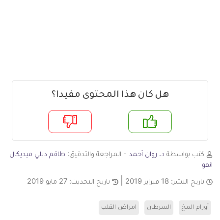
هل كان هذا المحتوى مفيدا؟
م
لا
كتب بواسطة
د. روان أحمد
- المراجعة والتدقيق:
طاقم ديلي ميديكال
انفو
تاريخ النشر:
18 فبراير 2019
تاريخ التحديث:
27 مايو 2019
أورام المخ
السرطان
امراض القلب