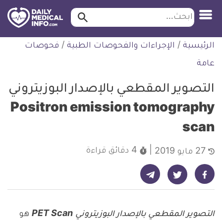
ابحث…
ابحث
معلومة
لتخطي
الرئيسية
/
الإجراءات والفحوصات الطبية
/
فحوصات
طبية
لمحتوى
موثقة
عامة
التصوير المقطعي بالإصدار البوزيتروني
Positron emission tomography
scan
4 دقائق
قراءة
27 مايو 2019
شارك على تيليجرام - ديلي ميديكال انفو
شارك على فيسبوك - ديلي ميديكال انفو
شارك على تويتر - ديلي ميديكال انفو
التصوير المقطعي بالإصدار البوزيتروني
PET Scan
هو