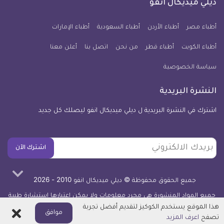
فيسبوك
تويتر
يوتيوب
انستجرام
فايبر
نبض
ديلي ميديكال انفو
يوم
معلومة
أطباء مصر
أطباء الأردن
أطباء السعودية
أطباء الإمارات
طبية
أطباء الكويت
أطباء قطر
من نحن
للآيفون
اتصل بنا
أعلن معنا
سياسة الخصوصية
النشرة البريدية
اشترك في النشرة البريدية ل ديلي ميديكال انفو ليصلك كل جديد
بريدك
اشترك الآن
الالكتروني
جميع الحقوق محفوظة © ديلي ميديكال انفو 2010 - 2026
جميع المواد المنشورة هي مجرد معلومات ولا يمكن اعتبارها استشارة طبية
أو توصية علاجية -
اعرف المزيد
هذا الموقع يستخدم الكوكيز لتقديم أفضل تجربة
اغلاق
موافق
تصفح
اعرف المزيد