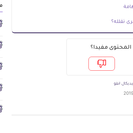
من
امة
ى تقلله؟
 المحتوى مفيدا؟
ديكال انفو