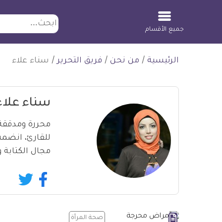
ابحث
جميع الأقسام
لتخطي
الرئيسية
/
من نحن
/
فريق التحرير
/
سناء علاء
لمحتوى
سناء علاء
محررة ومدققة 
للقارئ، انضم
مجال الكتابة 
ollow
Follow
سناء
سناء
علاء
علاء
on
on
صحة المرأة