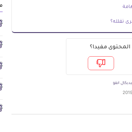
من
امة
ى تقلله؟
 المحتوى مفيدا؟
ديكال انفو