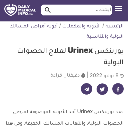
ابحث…
ابحث
معلومة
لتخطي
الرئيسية
/
الأدوية والمكملات
/
أدوية أمراض المسالك
طبية
لمحتوى
موثقة
البولية والتناسلية
يورينكس Urinex لعلاج الحصوات
البولية
دقيقتان
قراءة
8 يوليو 2022
شارك على تيليجرام - ديلي ميديكال انفو
شارك على فيسبوك - ديلي ميديكال انفو
شارك على تويتر - ديلي ميديكال انفو
يعد يورينكس Urinex أحد الأدوية الموصوفة لمرضى
الحصوات البولية، والتهابات المسالك الخفيفة، وفي هذا