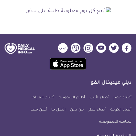
ديلي
ديلي
ديلي
ديلي
ديلي
ديلي
ميديكال
ميديكال
ميديكال
ميديكال
ميديكال
ميديكال
حمل
انفو
انفو
انفو
انفو
انفو
انفو
تطبيق
على
على
على
على
على
على
كل
فيسبوك
تويتر
يوتيوب
انستجرام
فايبر
نبض
ديلي ميديكال انفو
يوم
معلومة
أطباء مصر
أطباء الأردن
أطباء السعودية
أطباء الإمارات
طبية
أطباء الكويت
أطباء قطر
من نحن
للآيفون
اتصل بنا
أعلن معنا
سياسة الخصوصية