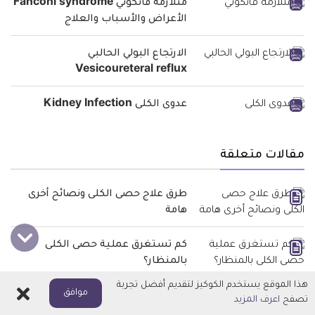
متلازمة فانكوني Fanconi syndrome
الأعراض والأسباب والعلاج
الارتجاع البولي الحالبي
Vesicoureteral reflux
عدوى الكلى Kidney Infection
مقالات متعلقة
طرق علاج حصى الكلى ونصائح أخرى
هامة
كم تستغرق عملية حصى الكلى
بالمنظار؟
هذا الموقع يستخدم الكوكيز لتقديم أفضل تجربة
اغلاق
موافق
بذرة الخلة فوائدها وأضرارها ومحاذير
تصفح
اعرف المزيد
استخدامها