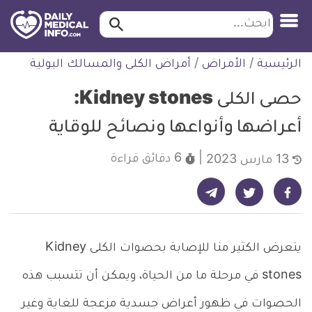
ابحث…
ابحث
معلومة
لتخطي
الرئيسية
/
الأمراض
/
أمراض الكلى والمسالك البولية
طبية
لمحتوى
موثقة
حصى الكلى Kidney stones:
أعراضها وأنواعها ونصائح للوقاية
6 دقائق
قراءة
13 مارس 2023
شارك على تيليجرام - ديلي ميديكال انفو
شارك على فيسبوك - ديلي ميديكال انفو
شارك على تويتر - ديلي ميديكال انفو
يتعرض الكثير منا للإصابة بحصوات الكلى Kidney
stones في مرحلة ما من الحياة، ويمكن أن تتسبب هذه
الحصوات في ظهور أعراض جسدية مزعجة للغاية وغير