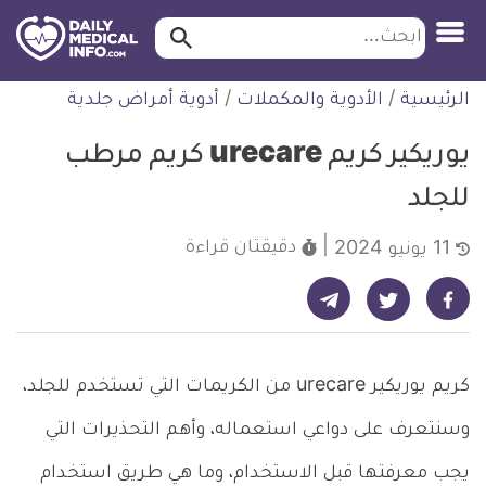
ابحث…
ابحث
معلومة
لتخطي
الرئيسية
/
الأدوية والمكملات
/
أدوية أمراض جلدية
طبية
لمحتوى
موثقة
يوريكير كريم urecare كريم مرطب
للجلد
دقيقتان
قراءة
11 يونيو 2024
شارك على تيليجرام - ديلي ميديكال انفو
شارك على فيسبوك - ديلي ميديكال انفو
شارك على تويتر - ديلي ميديكال انفو
كريم يوريكير urecare من الكريمات التي تستخدم للجلد،
وسنتعرف على دواعي استعماله، وأهم التحذيرات التي
يجب معرفتها قبل الاستخدام، وما هي طريق استخدام