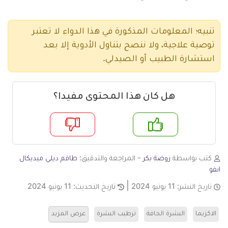
تنبيه؛ المعلومات المذكورة في هذا الدواء لا تعتبر
توصية علاجية، ولا ننصح بتناول الأدوية إلا بعد
استشارة الطبيب أو الصيدلي.
هل كان هذا المحتوى مفيدا؟
م
لا
كتب بواسطة
روضة بكر
- المراجعة والتدقيق:
طاقم ديلي ميديكال
انفو
تاريخ النشر:
11 يونيو 2024
تاريخ التحديث:
11 يونيو 2024
الاكزيما
البشرة الجافة
ترطيب البشرة
عرض المزيد