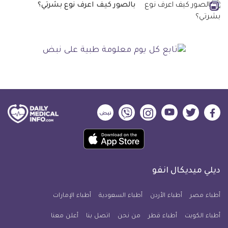
بالصور كيف اعرف نوع بشرتي؟
ديلي
ديلي
ديلي
ديلي
ديلي
ديلي
ميديكال
ميديكال
ميديكال
ميديكال
ميديكال
ميديكال
حمل
انفو
انفو
انفو
انفو
انفو
انفو
تطبيق
على
على
على
على
على
على
كل
فيسبوك
تويتر
يوتيوب
انستجرام
فايبر
نبض
ديلي ميديكال انفو
يوم
معلومة
أطباء مصر
أطباء الأردن
أطباء السعودية
أطباء الإمارات
طبية
أطباء الكويت
أطباء قطر
من نحن
للآيفون
اتصل بنا
أعلن معنا