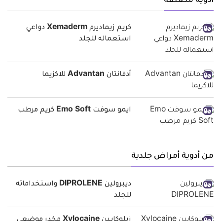
أدوية متعلقة
كريم زيماديرم Xemaderm دواعي
استعماله للجلد
أدفانتان Advantan للاكزيما
ايمو سوفت Emo Soft كريم مرطب
من أدوية أمراض جلدية
ديبرولين DIPROLENE واستخداماته
للجلد
زيلوكايين Xylocaine مخدر موضعي