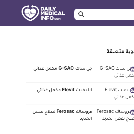
ابحث…
معلومة
طبية
موثقة
وية متعلقة
جي ساك G-SAC مكمل غذائي
ايليفيت Elevit مكمل غذائي
فروساك Ferosac لعلاج نقص
الحديد