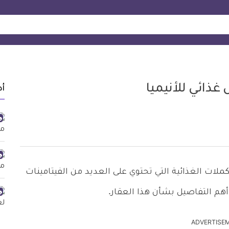
أد
هيما كابس haema caps من المكملات الغذائية التي تحتوي على العديد من الفيتامينات
أهم التفاصيل بشأن هذا العقار.
ADVERTISE