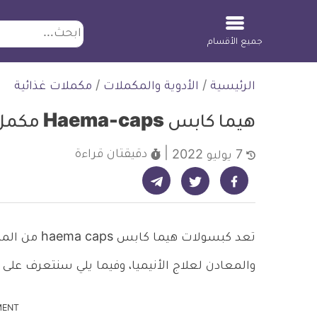
ابحث
جميع الأقسام
لتخطي
الرئيسية
/
الأدوية والمكملات
/
مكملات غذائية
لمحتوى
هيما كابس Haema-caps مكمل غذائي للأنيميا
دقيقتان
قراءة
7 يوليو 2022
شارك على تيليجرام - ديلي ميديكال انفو
شارك على فيسبوك - ديلي ميديكال انفو
شارك على تويتر - ديلي ميديكال انفو
تعد كبسولات 
والمعادن لعلاج الأنيميا، وفيما يلي سنتعرف على 
MENT