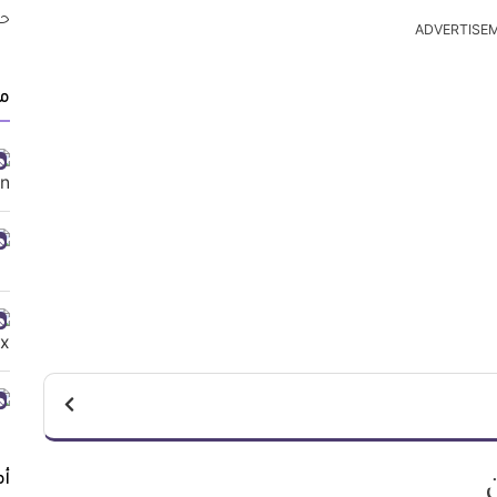
ADVERTISE
م
أ