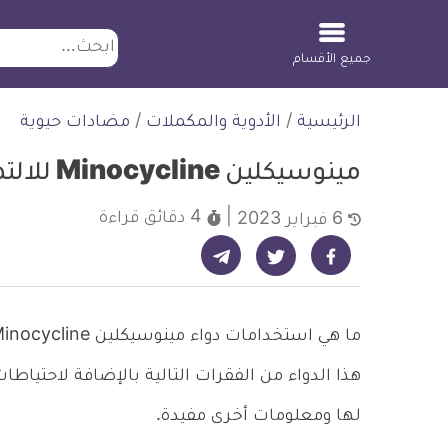
ابحث
جميع الأقسام
لتخطي
الرئيسية
/
الأدوية والمكملات
/
مضادات حيوية
لمحتوى
مينوسيكلين Minocycline للالتهابات المختلفة
4 دقائق
قراءة
6 فبراير 2023
شارك على تيليجرام - ديلي ميديكال انفو
شارك على فيسبوك - ديلي ميديكال انفو
شارك على تويتر - ديلي ميديكال انفو
هذا الدواء من الفقرات التالية بالإضافة لاحتياطات
لها ومعلومات أخرى مفيدة.