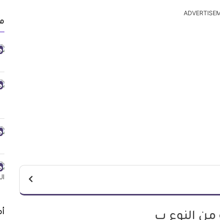
ADVERTISE
م
أ
 من النوع ب