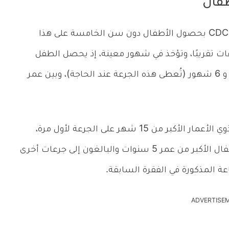
طفال
يوصي مركز السيطرة على الأمراض والوقاية منها CDC بحصول الأطفال دون سن الخامسة على هذا
رعات تقريبًا، وتؤخذ في شهور معينة، إذ يحصل الطفل
على الجرعة الأولى عند العمر شهرين، و 4 شهور، و 6 شهور (تُعطى هذه الجرعة عند الحاجة)، وبين عمر
ويوضح أحد المصادر أنه في حال حصول الأطفال ذوي الأعمار الأكبر من 15 شهر على الجرعة لأول مرة،
فإنهم يحتاجونها مرة واحدة فقط، وقد يحتاج الأطفال الأكبر من عمر 5 سنوات والبالغون إلى جرعات أخرى
اعة المذكورة في الفقرة السابقة.
ADVERTISE