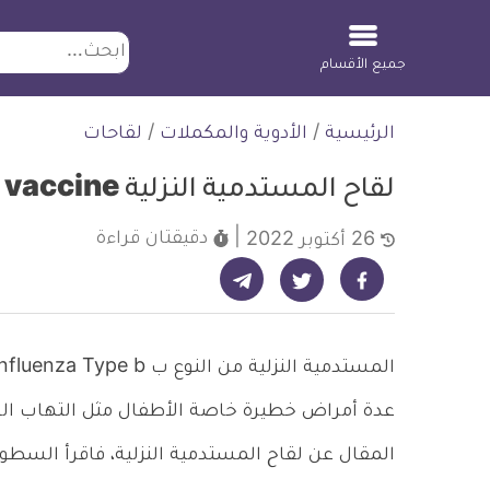
ابحث
جميع الأقسام
لتخطي
الرئيسية
/
الأدوية والمكملات
/
لقاحات
لمحتوى
لقاح المستدمية النزلية Hib vaccine من يحتاجه ومتى يؤخذ؟
دقيقتان
قراءة
26 أكتوبر 2022
شارك على تيليجرام - ديلي ميديكال انفو
شارك على فيسبوك - ديلي ميديكال انفو
شارك على تويتر - ديلي ميديكال انفو
عدة أمراض خطيرة خاصة الأطفال مثل التهاب السح
المقال عن لقاح المستدمية النزلية، فاقرأ السطور 