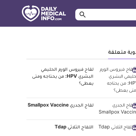
ابحث…
معلومة
طبية
موثقة
وية متعلقة
لقاح فيروس الورم الحليمي
البشري HPV: من يحتاجه ومتى
يعطى؟
لقاح الجدري Smallpox Vaccine
اللقاح الثلاثي Tdap