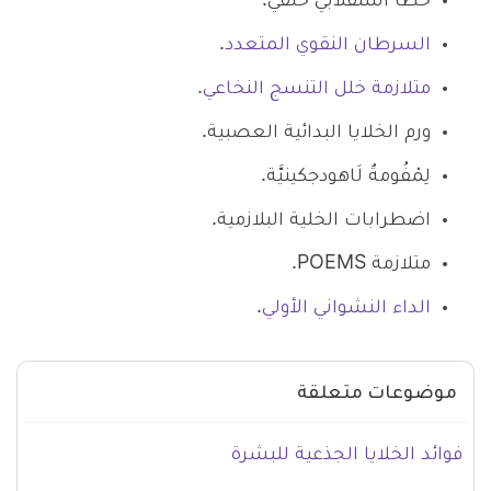
خطأ استقلابي خلقي.
السرطان النقوي المتعدد
.
متلازمة خلل التنسج النخاعي
.
ورم الخلايا البدائية العصبية.
لِمْفُومةٌ لَاهودجكينيَّة.
اضطرابات الخلية البلازمية.
متلازمة POEMS.
الداء النشواني الأولي
.
موضوعات متعلقة
فوائد الخلايا الجذعية للبشرة