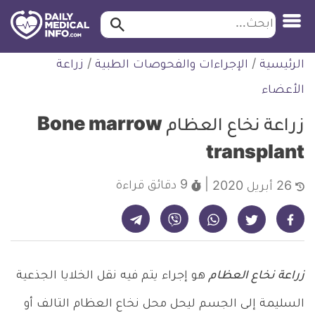
ابحث…
ابحث
معلومة
لتخطي
الرئيسية
/
الإجراءات والفحوصات الطبية
/
زراعة
طبية
لمحتوى
موثقة
الأعضاء
زراعة نخاع العظام Bone marrow
transplant
9 دقائق
قراءة
26 أبريل 2020
شارك على تيليجرام - ديلي ميديكال انفو
شارك على فيسبوك - ديلي ميديكال انفو
شارك على واتساب - ديلي ميديكال انفو
شارك على فايبر - ديلي ميديكال انفو
شارك على تويتر - ديلي ميديكال انفو
زراعة نخاع العظام
هو إجراء يتم فيه نقل الخلايا الجذعية
السليمة إلى الجسم ليحل محل نخاع العظام التالف أو