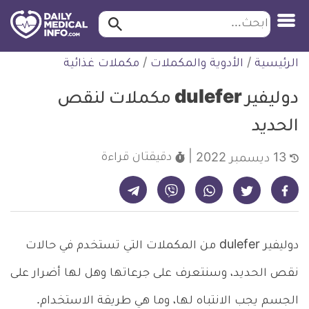
ابحث…
ابحث
معلومة
لتخطي
الرئيسية
/
الأدوية والمكملات
/
مكملات غذائية
طبية
لمحتوى
موثقة
دوليفير dulefer مكملات لنقص
الحديد
دقيقتان
قراءة
13 ديسمبر 2022
شارك على تيليجرام - ديلي ميديكال انفو
شارك على فيسبوك - ديلي ميديكال انفو
شارك على واتساب - ديلي ميديكال انفو
شارك على فايبر - ديلي ميديكال انفو
شارك على تويتر - ديلي ميديكال انفو
دوليفير dulefer من المكملات التي تستخدم في حالات
نقص الحديد، وسنتعرف على جرعاتها وهل لها أضرار على
الجسم يجب الانتباه لها، وما هي طريقة الاستخدام.