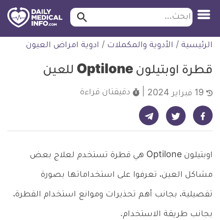
ابحث…
ابحث
معلومة
لتخطي
الرئيسية
/
الأدوية والمكملات
/
ادوية امراض العيون
طبية
لمحتوى
موثقة
قطرة اوبتيلون Optilone للعين
دقيقتان
قراءة
19 فبراير 2024
شارك على تيليجرام - ديلي ميديكال انفو
شارك على فيسبوك - ديلي ميديكال انفو
شارك على تويتر - ديلي ميديكال انفو
اوبتيلون Optilone هي قطرة تستخدم لعلاج بعض
مشاكل العين، تعرفوا على استخداماتها بصورة
تفصيلية، بجانب أهم تحذيرات وموانع استخدام القطرة،
بجانب طريقة الاستخدام.