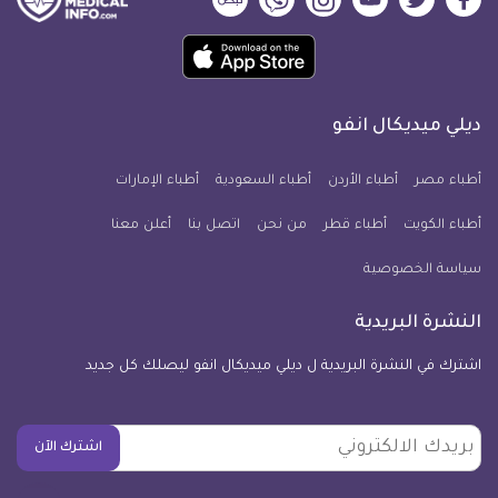
ديلي
ديلي
ديلي
ديلي
ديلي
ديلي
ميديكال
ميديكال
ميديكال
ميديكال
ميديكال
ميديكال
حمل
انفو
انفو
انفو
انفو
انفو
انفو
تطبيق
على
على
على
على
على
على
كل
فيسبوك
تويتر
يوتيوب
انستجرام
فايبر
نبض
ديلي ميديكال انفو
يوم
معلومة
أطباء مصر
أطباء الأردن
أطباء السعودية
أطباء الإمارات
طبية
أطباء الكويت
أطباء قطر
من نحن
للآيفون
اتصل بنا
أعلن معنا
سياسة الخصوصية
النشرة البريدية
اشترك في النشرة البريدية ل ديلي ميديكال انفو ليصلك كل جديد
بريدك
اشترك الآن
الالكتروني