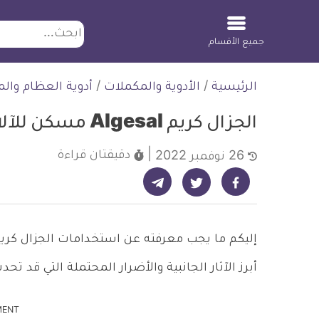
ابحث
جميع الأقسام
لتخطي
الرئيسية
/
الأدوية والمكملات
/
أدوية العظام وا
لمحتوى
الجزال كريم Algesal مسكن للآلام والالتهابات
دقيقتان
قراءة
26 نوفمبر 2022
شارك على تيليجرام - ديلي ميديكال انفو
شارك على فيسبوك - ديلي ميديكال انفو
شارك على تويتر - ديلي ميديكال انفو
أبرز الآثار الجانبية والأضرار المحتملة التي قد 
MENT