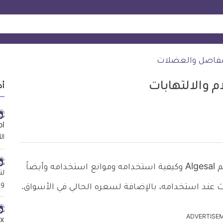
لمفاصل والعضلات
أد
إليكم ما يجب معرفته عن استخدامات الجزال كريم Algesal وكيفية استخدامه وموانع استخدامه وأيضاً
تحدث عند استخدامه، بالإضافة لسعره الحالي في الأسواق.
ADVERTISE