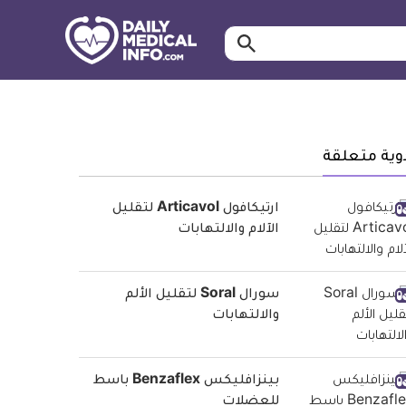
ابحث…
معلومة
طبية
موثقة
وية متعلقة
ارتيكافول Articavol لتقليل
الآلام والالتهابات
سورال Soral لتقليل الألم
والالتهابات
بينزافليكس Benzaflex باسط
للعضلات