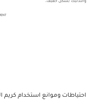
والتدليك بشكل خفيف.
MENT
احتياطات وموانع استخدام كريم ال