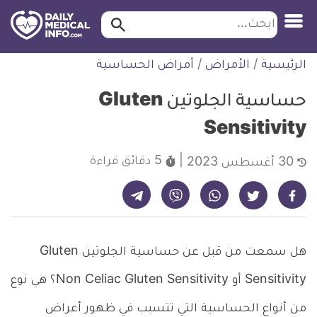
ابحث…
ابحث
معلومة
لتخطي
الرئيسية
/
الأمراض
/
أمراض الحساسية
طبية
لمحتوى
موثقة
حساسية الجلوتين Gluten
Sensitivity
5 دقائق
قراءة
30 أغسطس 2023
شارك على تيليجرام - ديلي ميديكال انفو
شارك على فيسبوك - ديلي ميديكال انفو
شارك على واتساب - ديلي ميديكال انفو
شارك على فايبر - ديلي ميديكال انفو
شارك على تويتر - ديلي ميديكال انفو
هل سمعت من قبل عن حساسية الجلوتين Gluten
Sensitivity أو Non Celiac Gluten Sensitivity؟ هي نوع
من أنواع الحساسية التي تتسبب في ظهور أعراض