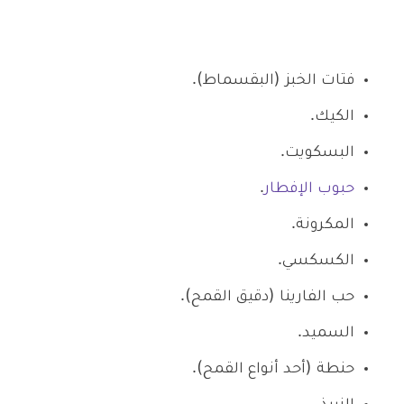
فتات الخبز (البقسماط).
الكيك.
البسكويت.
حبوب الإفطار
.
المكرونة.
الكسكسي.
حب الفارينا (دقيق القمح).
السميد.
حنطة (أحد أنواع القمح).