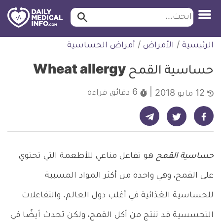
ابحث…
ابحث
معلومة
لتخطي
الرئيسية
/
الأمراض
/
أمراض الحساسية
طبية
لمحتوى
موثقة
حساسية القمح Wheat allergy
6 دقائق
قراءة
12 مايو 2018
شارك على تيليجرام - ديلي ميديكال انفو
شارك على فيسبوك - ديلي ميديكال انفو
شارك على تويتر - ديلي ميديكال انفو
حساسية القمح
هو تفاعل مناعي للأطعمة التي تحتوي
على القمح، وهي واحدة من أكثر المواد المسببة
للحساسية الغذائية في أغلب دول العالم. والتفاعلات
التحسسية قد تنتج من أكل القمح، ولكن تحدث أيضًا في