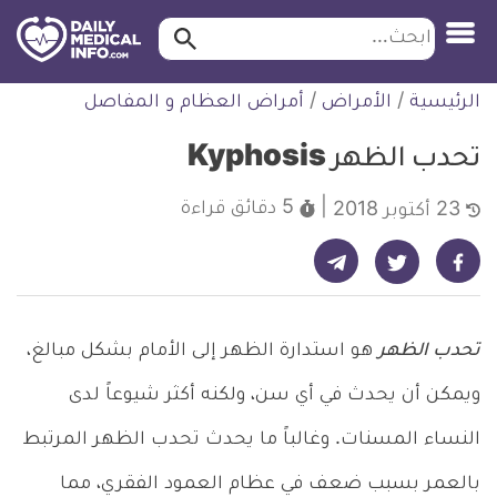
ابحث…
ابحث
معلومة
لتخطي
الرئيسية
/
الأمراض
/
أمراض العظام و المفاصل
طبية
لمحتوى
موثقة
تحدب الظهر Kyphosis
5 دقائق
قراءة
23 أكتوبر 2018
شارك على تيليجرام - ديلي ميديكال انفو
شارك على فيسبوك - ديلي ميديكال انفو
شارك على تويتر - ديلي ميديكال انفو
تحدب الظهر
هو استدارة الظهر إلى الأمام بشكل مبالغ،
ويمكن أن يحدث في أي سن، ولكنه أكثر شيوعاً لدى
النساء المسنات. وغالباً ما يحدث تحدب الظهر المرتبط
بالعمر بسبب ضعف في عظام العمود الفقري، مما