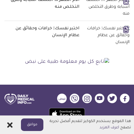
الام الظهر … اكتشف أسبابه وطرق
التخلص منه
اختبر نفسك: خرافات وحقائق عن
عظام الإنسان
ديلي
ديلي
ديلي
ديلي
ديلي
ديلي
ميديكال
ميديكال
ميديكال
ميديكال
ميديكال
ميديكال
حمل
انفو
انفو
انفو
انفو
انفو
انفو
تطبيق
هذا الموقع يستخدم الكوكيز لتقديم أفضل تجربة
على
على
على
على
على
على
اغلاق
موافق
كل
تصفح
اعرف المزيد
فيسبوك
تويتر
يوتيوب
انستجرام
فايبر
نبض
ديلي ميديكال انفو