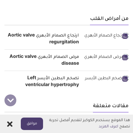
من أمراض القلب
ارتجاع الصمام الأبهري Aortic valve
regurgitation
مرض الصمام الأبهري Aortic valve
disease
تضخم البطين الأيسر Left
ventricular hypertrophy
مقالات متعلقة
هذا الموقع يستخدم الكوكيز لتقديم أفضل تجربة
اغلاق
ما هي اعراض الربو القلبي؟ وهل يمكن
موافق
تصفح
اعرف المزيد
علاجه؟