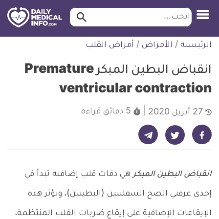
ابحث…
ابحث
معلومة
لتخطي
الرئيسية
/
الأمراض
/
أمراض القلب
طبية
لمحتوى
موثقة
انقباض البطين المبكر Premature
ventricular contraction
5 دقائق
قراءة
27 أبريل 2020
شارك على تيليجرام - ديلي ميديكال انفو
شارك على فيسبوك - ديلي ميديكال انفو
شارك على تويتر - ديلي ميديكال انفو
انقباض البطين المبكر
هي دقات قلب إضافية تبدأ في
إحدى غرفتي الضخ السفليتين (البطينين)، وتؤثر هذه
الإيقاعات الإضافية على إيقاع ضربات القلب المنتظمة،