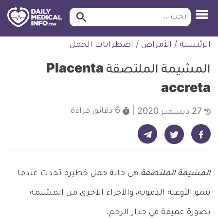
ابحث…
ابحث
معلومة
لتخطي
الرئيسية
/
الأمراض
/
اضطرابات الحمل
طبية
لمحتوى
موثقة
المشيمة الملتصقة Placenta
accreta
6 دقائق
قراءة
27 ديسمبر 2020
شارك على تيليجرام - ديلي ميديكال انفو
شارك على فيسبوك - ديلي ميديكال انفو
شارك على تويتر - ديلي ميديكال انفو
المشيمة الملتصقة
هي حالة حمل خطيرة تحدث عندما
تنمو الأوعية الدموية، والأجزاء الأخرى من المشيمة
بصورة عميقة في جدار الرحم.