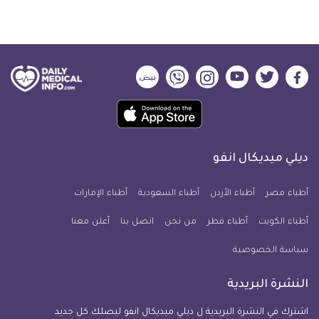
ديلي
ديلي
ديلي
ديلي
ديلي
ديلي
ميديكال
ميديكال
ميديكال
ميديكال
ميديكال
ميديكال
حمل
انفو
انفو
انفو
انفو
انفو
انفو
تطبيق
على
على
على
على
على
على
كل
فيسبوك
تويتر
يوتيوب
انستجرام
فايبر
نبض
ديلي ميديكال انفو
يوم
معلومة
أطباء مصر
أطباء الأردن
أطباء السعودية
أطباء الإمارات
طبية
أطباء الكويت
أطباء قطر
من نحن
للآيفون
اتصل بنا
أعلن معنا
سياسة الخصوصية
النشرة البريدية
اشترك في النشرة البريدية ل ديلي ميديكال انفو ليصلك كل جديد