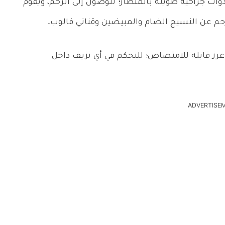
ت جراحية طويلة بالمنظار؛ للوصول إلى الرحم، ويقوم
رحم عن النسيج الضام والمبيضين وقناتي فالوب.
 غرز قابلة للامتصاص؛ للتحكم في أي نزيف داخل
ADVERTISE