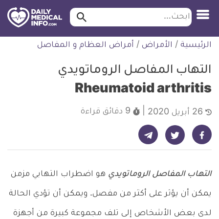
ابحث…
ابحث
معلومة
لتخطي
الرئيسية
/
الأمراض
/
أمراض العظام و المفاصل
طبية
لمحتوى
موثقة
التهاب المفاصل الروماتويدي
Rheumatoid arthritis
9 دقائق
قراءة
26 أبريل 2020
شارك على تيليجرام - ديلي ميديكال انفو
شارك على فيسبوك - ديلي ميديكال انفو
شارك على تويتر - ديلي ميديكال انفو
التهاب المفاصل الروماتويدي
هو اضطراب التهابي مزمن
يمكن أن يؤثر على أكثر من مفصل. ويمكن أن تؤدي الحالة
لدى بعض الأشخاص إلى تلف مجموعة كبيرة من أجهزة