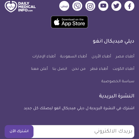
ديلي
ديلي
ديلي
ديلي
ديلي
ديلي
ميديكال
ميديكال
ميديكال
ميديكال
ميديكال
ميديكال
حمل
انفو
انفو
انفو
انفو
انفو
انفو
تطبيق
على
على
على
على
على
على
كل
فيسبوك
تويتر
يوتيوب
انستجرام
فايبر
نبض
ديلي ميديكال انفو
يوم
معلومة
أطباء مصر
أطباء الأردن
أطباء السعودية
أطباء الإمارات
طبية
أطباء الكويت
أطباء قطر
من نحن
للآيفون
اتصل بنا
أعلن معنا
سياسة الخصوصية
النشرة البريدية
اشترك في النشرة البريدية ل ديلي ميديكال انفو ليصلك كل جديد
بريدك
اشترك الآن
الالكتروني