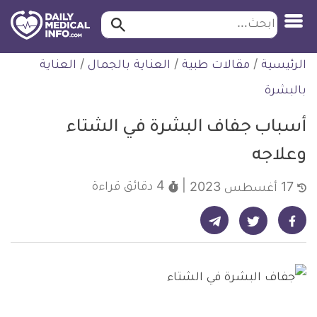
ابحث…
ابحث
معلومة
لتخطي
الرئيسية
/
مقالات طبية
/
العناية بالجمال
/
العناية
طبية
لمحتوى
موثقة
بالبشرة
أسباب جفاف البشرة في الشتاء
وعلاجه
4 دقائق
قراءة
17 أغسطس 2023
شارك على تيليجرام - ديلي ميديكال انفو
شارك على فيسبوك - ديلي ميديكال انفو
شارك على تويتر - ديلي ميديكال انفو