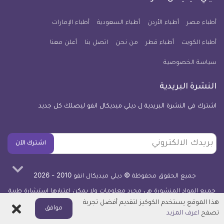
يوم
معلومة
أطباء مصر
أطباء الأردن
أطباء السعودية
أطباء الإمارات
طبية
أطباء الكويت
أطباء قطر
من نحن
للآيفون
اتصل بنا
أعلن معنا
سياسة الخصوصية
النشرة البريدية
اشترك في النشرة البريدية ل ديلي ميديكال انفو ليصلك كل جديد
بريدك
اشترك الآن
الالكتروني
جميع الحقوق محفوظة © ديلي ميديكال انفو 2010 - 2026
جميع المواد المنشورة هي مجرد معلومات ولا يمكن اعتبارها استشارة طبية
أو توصية علاجية -
اعرف المزيد
هذا الموقع يستخدم الكوكيز لتقديم أفضل تجربة
اغلاق
موافق
تصفح
اعرف المزيد