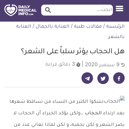
ابحث…
ابحث
معلومة
لتخطي
الرئيسية
/
مقالات طبية
/
العناية بالجمال
/
العناية
طبية
لمحتوى
موثقة
بالشعر
هل الحجاب يؤثر سلباً على الشعر؟
3 دقائق
قراءة
9 سبتمبر 2020
شارك على تيليجرام - ديلي ميديكال انفو
شارك على فيسبوك - ديلي ميديكال انفو
شارك على تويتر - ديلي ميديكال انفو
تشكوا الكثير من النساء من تساقط شعرها
بعد ارتداء
الحجاب
..ولكن يؤكد الخبراء أن الحجاب لا
يضر الشعر و لكن يحميه، و لكن لماذا تعاني عدد من