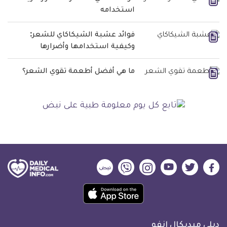
استخدامه
فوائد عشبة الشيكاكاي للشعر:
وكيفية استخدامها وأضرارها
ما هي أفضل أطعمة تقوي الشعر؟
ديلي
ديلي
ديلي
ديلي
ديلي
ديلي
ميديكال
ميديكال
ميديكال
ميديكال
ميديكال
ميديكال
حمل
انفو
انفو
انفو
انفو
انفو
انفو
تطبيق
على
على
على
على
على
على
كل
فيسبوك
تويتر
يوتيوب
انستجرام
فايبر
نبض
ديلي ميديكال انفو