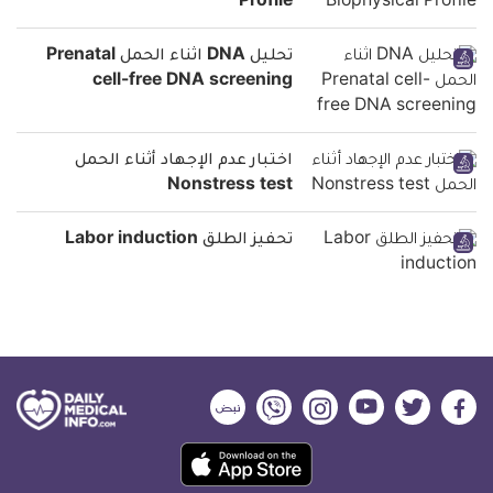
Profile
تحليل DNA اثناء الحمل Prenatal
cell-free DNA screening
اختبار عدم الإجهاد أثناء الحمل
Nonstress test
تحفيز الطلق Labor induction
ديلي
ديلي
ديلي
ديلي
ديلي
ديلي
ميديكال
ميديكال
ميديكال
ميديكال
ميديكال
ميديكال
حمل
انفو
انفو
انفو
انفو
انفو
انفو
تطبيق