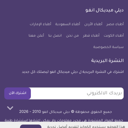
على
على
على
على
على
على
كل
فيسبوك
تويتر
يوتيوب
انستجرام
فايبر
نبض
ديلي ميديكال انفو
يوم
معلومة
أطباء مصر
أطباء الأردن
أطباء السعودية
أطباء الإمارات
طبية
أطباء الكويت
أطباء قطر
من نحن
للآيفون
اتصل بنا
أعلن معنا
سياسة الخصوصية
النشرة البريدية
اشترك في النشرة البريدية ل ديلي ميديكال انفو ليصلك كل جديد
بريدك
اشترك الآن
الالكتروني
جميع الحقوق محفوظة © ديلي ميديكال انفو 2010 - 2026
جميع المواد المنشورة هي مجرد معلومات ولا يمكن اعتبارها استشارة طبية
أو توصية علاجية -
اعرف المزيد
هذا الموقع يستخدم الكوكيز لتقديم أفضل تجربة