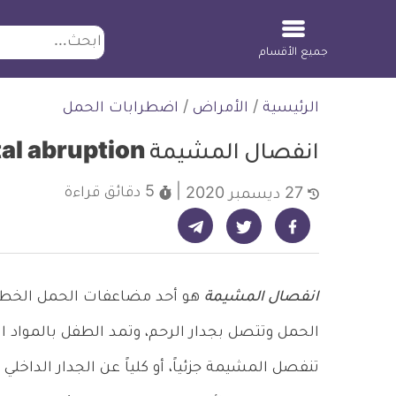
ابحث
جميع الأقسام
لتخطي
الرئيسية
/
الأمراض
/
اضطرابات الحمل
لمحتوى
انفصال المشيمة Placental abruption
5 دقائق
قراءة
27 ديسمبر 2020
شارك على تيليجرام - ديلي ميديكال انفو
شارك على فيسبوك - ديلي ميديكال انفو
شارك على تويتر - ديلي ميديكال انفو
انفصال المشيمة
هو أحد مضاعفات الحمل الخطيرة
الحمل وتتصل بجدار الرحم، وتمد الطفل بالمواد 
تنفصل المشيمة جزئياً، أو كلياً عن الجدار الداخلي