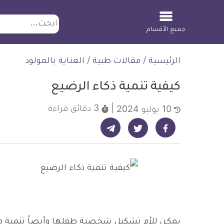
ابحث
جميع الأقسام
لتخطي
الرئيسية
/
مقالات طبية
/
العناية بالمولود
لمحتوى
كيفية تنمية ذكاء الرضيع
3 دقائق
قراءة
10 يوليو 2024
شارك على تيليجرام - ديلي ميديكال انفو
شارك على فيسبوك - ديلي ميديكال انفو
شارك على تويتر - ديلي ميديكال انفو
يمكن للأم تشكيل شخصية طفلها وأيضاً تنمية مهارا