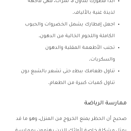
ابدأ فطورك بتناول 3 تمرات، فهي فاكهة
لذيذة غنية بالألياف.
اجعل إفطارك يشمل الخضروات والحبوب
الكاملة واللحوم الخالية من الدهون.
تجنب الأطعمة المقلية والدهون
والسكريات.
تناول طعامك ببطء حتى تشعر بالشبع دون
تناول كميات كبيرة من الطعام.
ممارسة الرياضة
صحيح أن الحظر يمنع الخروج من المنزل، وهو ما قد
يمثل مشكلة خاصة لأولئك الذين يهتمون بممارسة