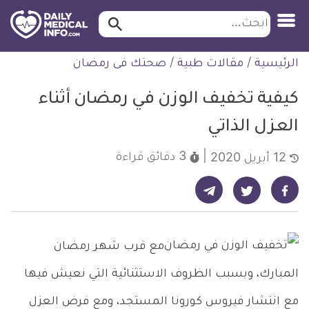
ابحث…
ابحث
معلومة
لتخطي
الرئيسية
/
مقالات طبية
/
صحتك فى رمضان
طبية
لمحتوى
موثقة
كيفية تخفيف الوزن في رمضان أثناء
العزل الذاتي
3 دقائق
قراءة
12 أبريل 2020
شارك على تيليجرام - ديلي ميديكال انفو
شارك على فيسبوك - ديلي ميديكال انفو
شارك على تويتر - ديلي ميديكال انفو
مع قرب شهر رمضان
المبارك، وبسبب الظروف الاستثنائية التي نعيش فيها
مع انتشار فيروس كورونا المستجد، ومع فرض العزل