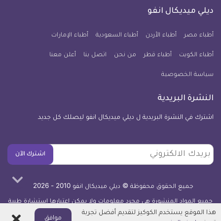
كل
فيسبوك
تويتر
يوتيوب
انستجرام
فايبر
نبض
ديلي ميديكال انفو
يوم
معلومة
أطباء مصر
أطباء الأردن
أطباء السعودية
أطباء الإمارات
طبية
أطباء الكويت
أطباء قطر
من نحن
للآيفون
اتصل بنا
أعلن معنا
سياسة الخصوصية
النشرة البريدية
اشترك في النشرة البريدية ل ديلي ميديكال انفو ليصلك كل جديد
بريدك
اشترك الآن
الالكتروني
جميع الحقوق محفوظة © ديلي ميديكال انفو 2010 - 2026
جميع المواد المنشورة هي مجرد معلومات ولا يمكن اعتبارها استشارة طبية
أو توصية علاجية -
اعرف المزيد
هذا الموقع يستخدم الكوكيز لتقديم أفضل تجربة
اغلاق
موافق