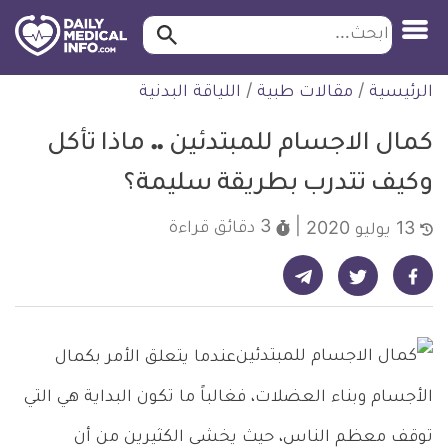
ابحث…
ابحث
معلومة
لتخطي
الرئيسية
/
مقالات طبية
/
اللياقة البدنية
طبية
لمحتوى
موثقة
كمال الاجسام للمبتدئين .. ماذا تأكل
وكيف تتدرب بطريقة سليمة؟
3 دقائق
قراءة
13 يوليو 2020
شارك على تيليجرام - ديلي ميديكال انفو
شارك على فيسبوك - ديلي ميديكال انفو
شارك على تويتر - ديلي ميديكال انفو
عندما يتعلق الأمر بكمال
الأجسام وبناء العضلات، فغالباً ما تكون البداية هي التي
توقف معظم الناس، حيث يخشى الكثيرين من أن