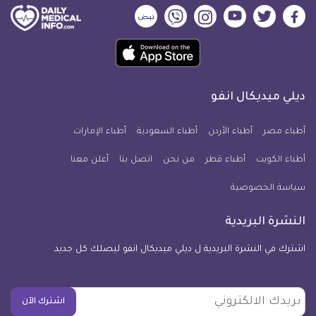
ديلي
ديلي
ديلي
ديلي
ديلي
ديلي
ميديكال
ميديكال
ميديكال
ميديكال
ميديكال
ميديكال
حمل
انفو
انفو
انفو
انفو
انفو
انفو
تطبيق
على
على
على
على
على
على
كل
فيسبوك
تويتر
يوتيوب
انستجرام
فايبر
نبض
ديلي ميديكال انفو
يوم
معلومة
أطباء مصر
أطباء الأردن
أطباء السعودية
أطباء الإمارات
طبية
أطباء الكويت
أطباء قطر
من نحن
للآيفون
اتصل بنا
أعلن معنا
سياسة الخصوصية
النشرة البريدية
اشترك في النشرة البريدية ل ديلي ميديكال انفو ليصلك كل جديد
بريدك
اشترك الآن
الالكتروني