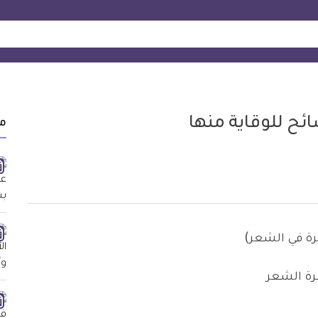
ح للوقاية منها
م
ة الشعر