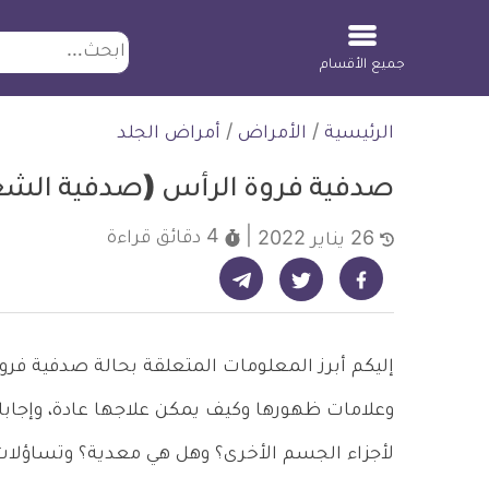
ابحث
جميع الأقسام
لتخطي
الرئيسية
/
الأمراض
/
أمراض الجلد
لمحتوى
صدفية فروة الرأس (صدفية الشعر) p Psoriasis
4 دقائق
قراءة
26 يناير 2022
شارك على تيليجرام - ديلي ميديكال انفو
شارك على فيسبوك - ديلي ميديكال انفو
شارك على تويتر - ديلي ميديكال انفو
وعلامات ظهورها وكيف يمكن علاجها عادة، وإجاب
لأجزاء الجسم الأخرى؟ وهل هي معدية؟ وتساؤلات أ