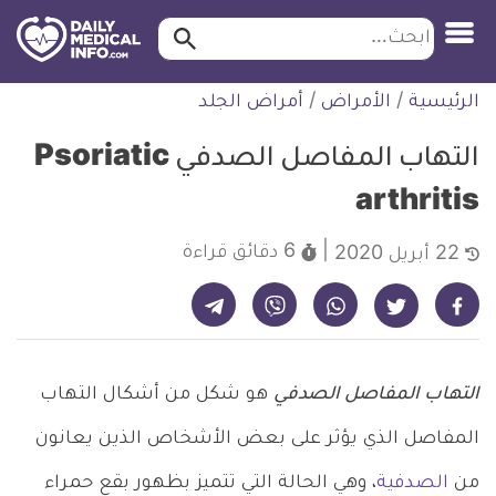
ابحث…
ابحث
معلومة
لتخطي
الرئيسية
/
الأمراض
/
أمراض الجلد
طبية
لمحتوى
موثقة
التهاب المفاصل الصدفي Psoriatic
arthritis
6 دقائق
قراءة
22 أبريل 2020
شارك على تيليجرام - ديلي ميديكال انفو
شارك على فيسبوك - ديلي ميديكال انفو
شارك على واتساب - ديلي ميديكال انفو
شارك على فايبر - ديلي ميديكال انفو
شارك على تويتر - ديلي ميديكال انفو
التهاب المفاصل الصدفي
هو شكل من أشكال التهاب
المفاصل الذي يؤثر على بعض الأشخاص الذين يعانون
من
الصدفية
، وهي الحالة التي تتميز بظهور بقع حمراء