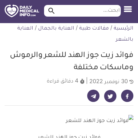
ابحث…
ابحث
معلومة
لتخطي
الرئيسية
/
مقالات طبية
/
العناية بالجمال
/
العناية
طبية
لمحتوى
موثقة
بالشعر
فوائد زيت جوز الهند للشعر والرموش
وماسكات مختلفة
4 دقائق
قراءة
30 نوفمبر 2022
شارك على تيليجرام - ديلي ميديكال انفو
شارك على فيسبوك - ديلي ميديكال انفو
شارك على تويتر - ديلي ميديكال انفو
فوائد زيت جوز الهند للشعر