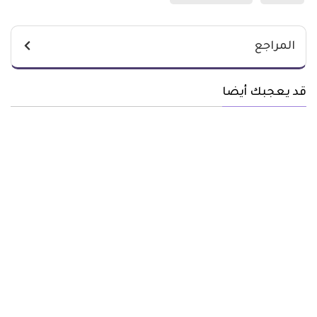
المراجع
قد يعجبك أيضا