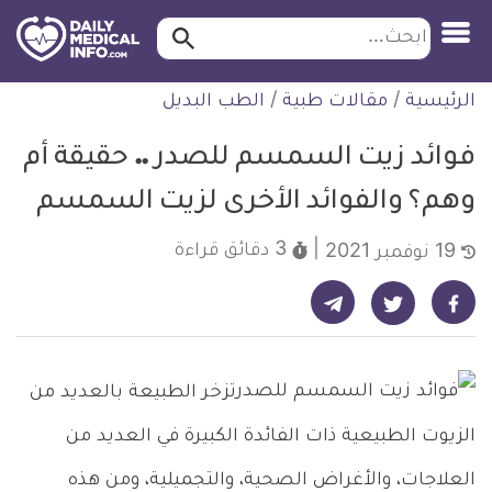
ابحث…
ابحث
معلومة
لتخطي
الرئيسية
/
مقالات طبية
/
الطب البديل
طبية
لمحتوى
موثقة
فوائد زيت السمسم للصدر .. حقيقة أم
وهم؟ والفوائد الأخرى لزيت السمسم
3 دقائق
قراءة
19 نوفمبر 2021
شارك على تيليجرام - ديلي ميديكال انفو
شارك على فيسبوك - ديلي ميديكال انفو
شارك على تويتر - ديلي ميديكال انفو
تزخر الطبيعة بالعديد من
الزيوت الطبيعية ذات الفائدة الكبيرة في العديد من
العلاجات، والأغراض الصحية، والتجميلية، ومن هذه