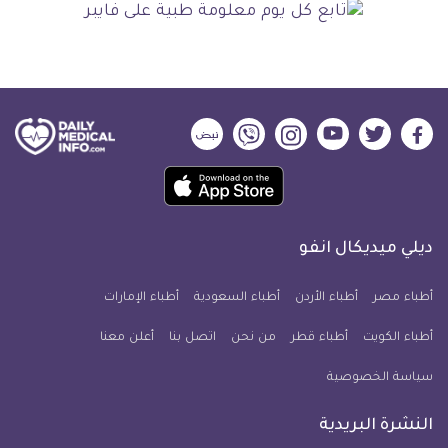
ديلي
ديلي
ديلي
ديلي
ديلي
ديلي
ميديكال
ميديكال
ميديكال
ميديكال
ميديكال
ميديكال
حمل
انفو
انفو
انفو
انفو
انفو
انفو
تطبيق
على
على
على
على
على
على
كل
فيسبوك
تويتر
يوتيوب
انستجرام
فايبر
نبض
ديلي ميديكال انفو
يوم
معلومة
أطباء مصر
أطباء الأردن
أطباء السعودية
أطباء الإمارات
طبية
أطباء الكويت
أطباء قطر
من نحن
للآيفون
اتصل بنا
أعلن معنا
سياسة الخصوصية
النشرة البريدية