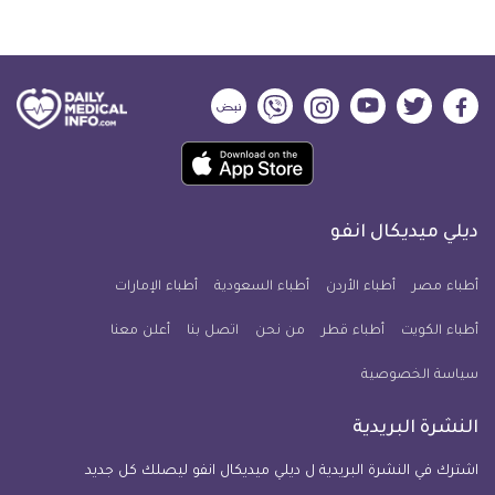
ديلي
ديلي
ديلي
ديلي
ديلي
ديلي
ميديكال
ميديكال
ميديكال
ميديكال
ميديكال
ميديكال
حمل
انفو
انفو
انفو
انفو
انفو
انفو
تطبيق
على
على
على
على
على
على
كل
فيسبوك
تويتر
يوتيوب
انستجرام
فايبر
نبض
ديلي ميديكال انفو
يوم
معلومة
أطباء مصر
أطباء الأردن
أطباء السعودية
أطباء الإمارات
طبية
أطباء الكويت
أطباء قطر
من نحن
للآيفون
اتصل بنا
أعلن معنا
سياسة الخصوصية
النشرة البريدية
اشترك في النشرة البريدية ل ديلي ميديكال انفو ليصلك كل جديد