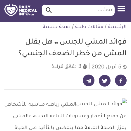
ابحث…
ابحث
معلومة
لتخطي
الرئيسية
/
مقالات طبية
/
صحة جنسية
طبية
لمحتوى
موثقة
فوائد المشي للجنس .. هل يقلل
المشي من خطر الضعف الجنسي؟
3 دقائق
قراءة
5 أبريل 2020
شارك على تيليجرام - ديلي ميديكال انفو
شارك على فيسبوك - ديلي ميديكال انفو
شارك على تويتر - ديلي ميديكال انفو
المشي
رياضة مناسبة للأشخاص
من جميع الأعمار ومستويات اللياقة البدنية، فالمشي
يعزز الصحة العامة مما ينعكس بالتأكيد على الحياة