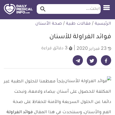
ابحث…
ابحث
معلومة
لتخطي
الرئيسية
/
مقالات طبية
/
صحة الأسنان
طبية
لمحتوى
موثقة
فوائد الفراولة للأسنان
3 دقائق
قراءة
23 فبراير 2020
شارك على تيليجرام - ديلي ميديكال انفو
شارك على فيسبوك - ديلي ميديكال انفو
شارك على تويتر - ديلي ميديكال انفو
يلجأ معظمنا للحلول الطبية غير
المكلفة للحصول على أسنان بيضاء ولامعة، ونبحث
دائما عن الحلول السريعة والآمنة للحفاظ على صحة
الفم والأسنان، وسنتحدث في هذا المقال
فوائد الفراولة