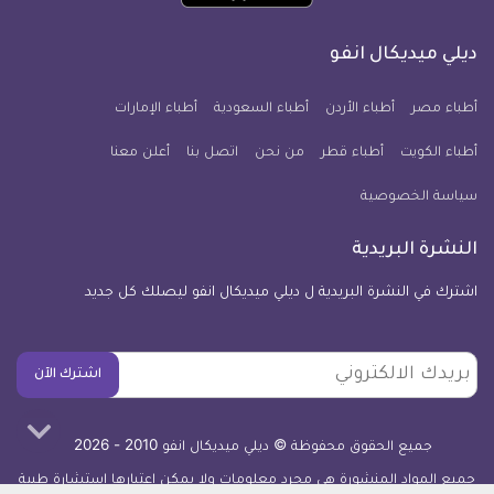
تطبيق
على
على
على
على
على
على
كل
فيسبوك
تويتر
يوتيوب
انستجرام
فايبر
نبض
ديلي ميديكال انفو
يوم
معلومة
أطباء مصر
أطباء الأردن
أطباء السعودية
أطباء الإمارات
طبية
أطباء الكويت
أطباء قطر
من نحن
للآيفون
اتصل بنا
أعلن معنا
سياسة الخصوصية
النشرة البريدية
اشترك في النشرة البريدية ل ديلي ميديكال انفو ليصلك كل جديد
بريدك
اشترك الآن
الالكتروني
جميع الحقوق محفوظة © ديلي ميديكال انفو 2010 - 2026
جميع المواد المنشورة هي مجرد معلومات ولا يمكن اعتبارها استشارة طبية