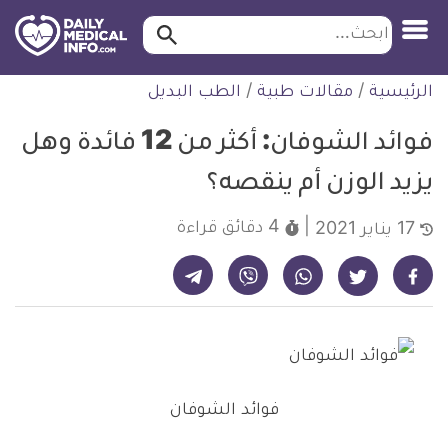
ابحث…
ابحث
معلومة
لتخطي
الرئيسية
/
مقالات طبية
/
الطب البديل
طبية
لمحتوى
موثقة
فوائد الشوفان: أكثر من 12 فائدة وهل
يزيد الوزن أم ينقصه؟
4 دقائق
قراءة
17 يناير 2021
شارك على تيليجرام - ديلي ميديكال انفو
شارك على فيسبوك - ديلي ميديكال انفو
شارك على واتساب - ديلي ميديكال انفو
شارك على فايبر - ديلي ميديكال انفو
شارك على تويتر - ديلي ميديكال انفو
فوائد الشوفان