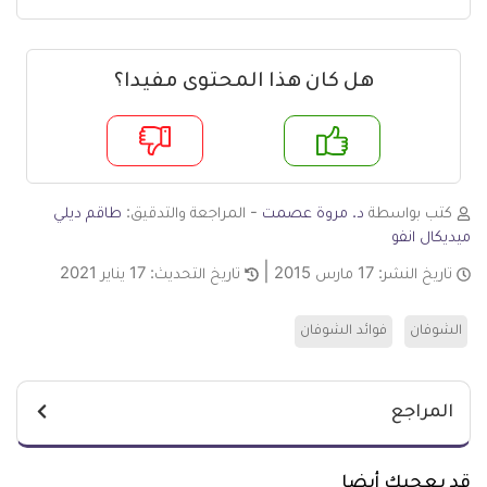
هل كان هذا المحتوى مفيدا؟
م
لا
كتب بواسطة
د. مروة عصمت
- المراجعة والتدقيق:
طاقم ديلي
ميديكال انفو
تاريخ النشر:
17 مارس 2015
تاريخ التحديث:
17 يناير 2021
الشوفان
فوائد الشوفان
المراجع
قد يعجبك أيضا