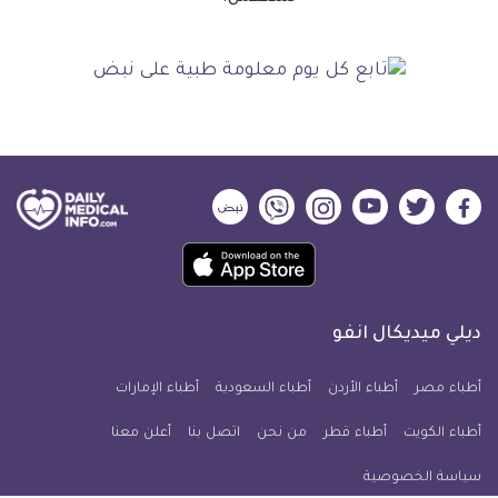
ديلي
ديلي
ديلي
ديلي
ديلي
ديلي
ميديكال
ميديكال
ميديكال
ميديكال
ميديكال
ميديكال
حمل
انفو
انفو
انفو
انفو
انفو
انفو
تطبيق
على
على
على
على
على
على
كل
فيسبوك
تويتر
يوتيوب
انستجرام
فايبر
نبض
ديلي ميديكال انفو
يوم
معلومة
أطباء مصر
أطباء الأردن
أطباء السعودية
أطباء الإمارات
طبية
أطباء الكويت
أطباء قطر
من نحن
للآيفون
اتصل بنا
أعلن معنا
سياسة الخصوصية