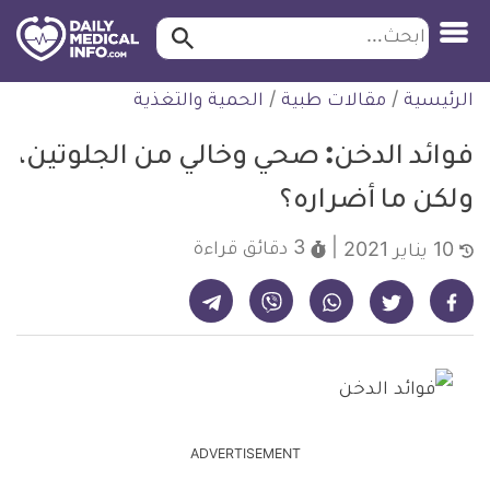
ابحث…
ابحث
معلومة
لتخطي
الرئيسية
/
مقالات طبية
/
الحمية والتغذية
طبية
لمحتوى
موثقة
فوائد الدخن: صحي وخالي من الجلوتين،
ولكن ما أضراره؟
3 دقائق
قراءة
10 يناير 2021
شارك على تيليجرام - ديلي ميديكال انفو
شارك على فيسبوك - ديلي ميديكال انفو
شارك على واتساب - ديلي ميديكال انفو
شارك على فايبر - ديلي ميديكال انفو
شارك على تويتر - ديلي ميديكال انفو
ADVERTISEMENT