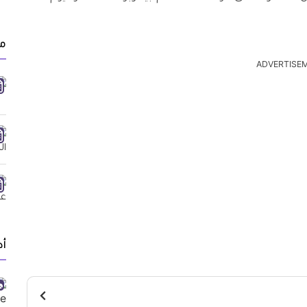
مق
ADVERTISE
أد