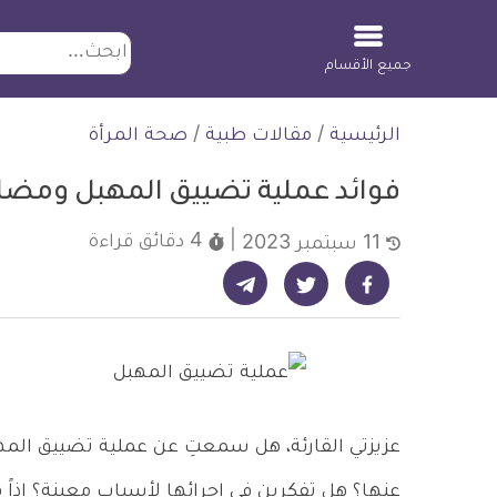
ابحث
جميع الأقسام
لتخطي
الرئيسية
/
مقالات طبية
/
صحة المرأة
لمحتوى
فوائد عملية تضييق المهبل ومضا
4 دقائق
قراءة
11 سبتمبر 2023
شارك على تيليجرام - ديلي ميديكال انفو
شارك على فيسبوك - ديلي ميديكال انفو
شارك على تويتر - ديلي ميديكال انفو
عزيزتي القارئة، هل سمعتِ عن عملية تضييق الم
عنها؟ هل تفكرين في إجرائها لأسباب معينة؟ إذاً