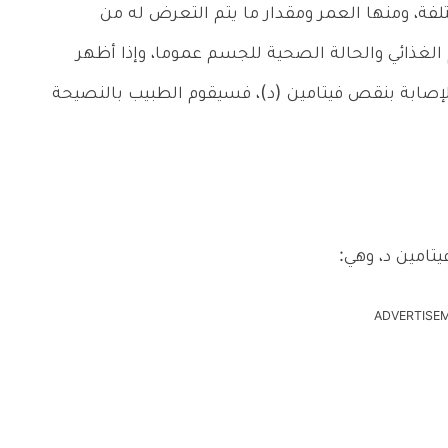
لفة، ومنها العمر ومقدار ما يتم التعرض له من
U)، إلى جانب النظام الغذائي والحالة الصحية للجسم عموما، وإذا أظهر
صابة بنقص فيتامين (د)، فسيقوم الطبيب بالنصيحة
امين د، وهي:
ADVERTISE