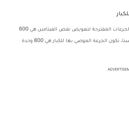
كبار
بالنسبة للبالغون من عمر 19 إلى 70 عامًا، تكون الجرعات المقترحة لتعويض نقص الفيتامين هي 600
وحدة دولية، أما البالغون من عمر 71 عامًا أو أكبر سنا، تكون الجرعة الموصي بها للكبار هي 800 وحدة
ADVERTISE