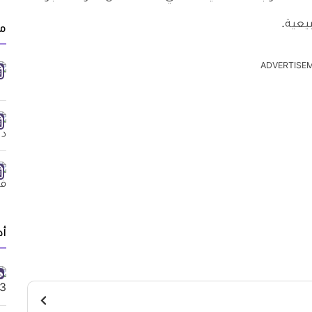
يعية.
مق
ADVERTISE
أد