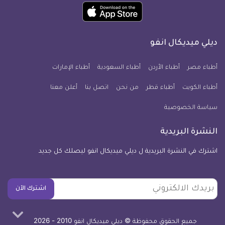
حمل
انفو
انفو
انفو
انفو
انفو
انفو
تطبيق
على
على
على
على
على
على
كل
فيسبوك
تويتر
يوتيوب
انستجرام
فايبر
نبض
ديلي ميديكال انفو
يوم
معلومة
أطباء مصر
أطباء الأردن
أطباء السعودية
أطباء الإمارات
طبية
أطباء الكويت
أطباء قطر
من نحن
للآيفون
اتصل بنا
أعلن معنا
سياسة الخصوصية
النشرة البريدية
اشترك في النشرة البريدية ل ديلي ميديكال انفو ليصلك كل جديد
بريدك
اشترك الآن
الالكتروني
جميع الحقوق محفوظة © ديلي ميديكال انفو 2010 - 2026