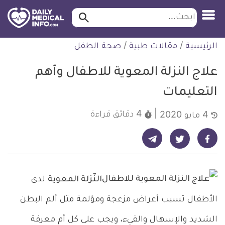
ابحث…
ابحث
معلومة
لتخطي
الرئيسية
/
مقالات طبية
/
صحة الطفل
طبية
لمحتوى
موثقة
علاج النزلة المعوية للاطفال وأهم
التعليمات
4 دقائق
قراءة
4 مايو 2020
شارك على تيليجرام - ديلي ميديكال انفو
شارك على فيسبوك - ديلي ميديكال انفو
شارك على تويتر - ديلي ميديكال انفو
النّزلة المعوية
لدى
الأطفال تسبب أعراض مزعجة ومؤلمة مثل ألم البطن
الشديد والإسهال والقيء، ويجب على كل أم معرفة