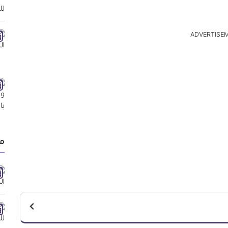
ADVERTISE
م