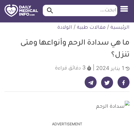
ابحث…
ابحث
معلومة
لتخطي
الرئيسية
/
مقالات طبية
/
الولادة
طبية
لمحتوى
موثقة
ما هي سدادة الرحم وأنواعها ومتى
تنزل؟
3 دقائق
قراءة
1 يناير 2024
شارك على تيليجرام - ديلي ميديكال انفو
شارك على فيسبوك - ديلي ميديكال انفو
شارك على تويتر - ديلي ميديكال انفو
ADVERTISEMENT