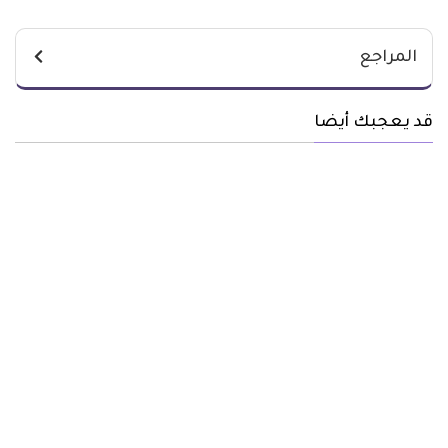
المراجع
قد يعجبك أيضا