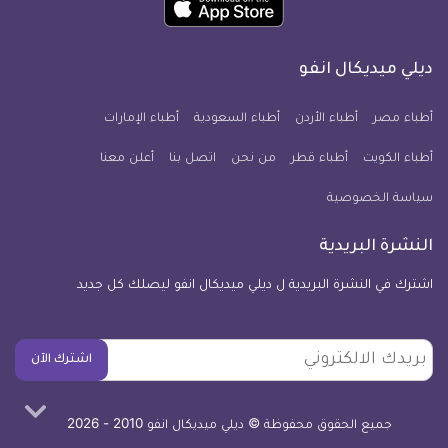
انفو
انفو
انفو
انفو
انفو
انفو
تطبيق
على
على
على
على
على
على
كل
فيسبوك
تويتر
يوتيوب
انستجرام
فايبر
نبض
ديلي ميديكال انفو
يوم
معلومة
أطباء مصر
أطباء الأردن
أطباء السعودية
أطباء الإمارات
طبية
أطباء الكويت
أطباء قطر
من نحن
للآيفون
اتصل بنا
أعلن معنا
سياسة الخصوصية
النشرة البريدية
اشترك في النشرة البريدية ل ديلي ميديكال انفو ليصلك كل جديد
بريدك
اشترك الآن
الالكتروني
جميع الحقوق محفوظة © ديلي ميديكال انفو 2010 - 2026