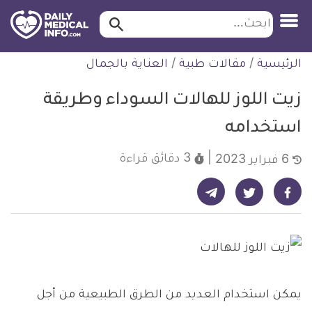
ابحث…
ابحث
معلومة
لتخطي
الرئيسية
/
مقالات طبية
/
العناية بالجمال
طبية
لمحتوى
موثقة
زيت اللوز للهالات السوداء وطريقة
استخدامه
3 دقائق
قراءة
6 فبراير 2023
شارك على تيليجرام - ديلي ميديكال انفو
شارك على فيسبوك - ديلي ميديكال انفو
شارك على تويتر - ديلي ميديكال انفو
يمكن استخدام العديد من الطرق الطبيعية من أجل