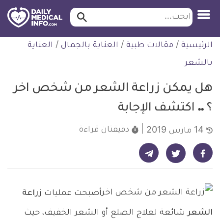
ابحث…
ابحث
معلومة
لتخطي
الرئيسية
/
مقالات طبية
/
العناية بالجمال
/
العناية
طبية
لمحتوى
موثقة
بالشعر
هل يمكن زراعة الشعر من شخص اخر
؟ .. اكتشف الإجابة
دقيقتان
قراءة
14 مارس 2019
شارك على تيليجرام - ديلي ميديكال انفو
شارك على فيسبوك - ديلي ميديكال انفو
شارك على تويتر - ديلي ميديكال انفو
أصبحت عمليات
زراعة
الشعر
شائعة لعلاج الصلع أو الشعر الخفيف، حيث