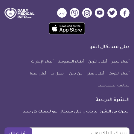
ديلي
ديلي
ديلي
ديلي
ديلي
ديلي
ميديكال
ميديكال
ميديكال
ميديكال
ميديكال
ميديكال
حمل
انفو
انفو
انفو
انفو
انفو
انفو
تطبيق
على
على
على
على
على
على
كل
فيسبوك
تويتر
يوتيوب
انستجرام
فايبر
نبض
ديلي ميديكال انفو
يوم
معلومة
أطباء مصر
أطباء الأردن
أطباء السعودية
أطباء الإمارات
طبية
أطباء الكويت
أطباء قطر
من نحن
للآيفون
اتصل بنا
أعلن معنا
سياسة الخصوصية
النشرة البريدية
اشترك في النشرة البريدية ل ديلي ميديكال انفو ليصلك كل جديد
بريدك
اشترك الآن