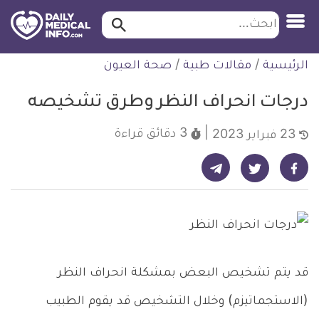
ابحث…
ابحث
معلومة
لتخطي
الرئيسية
/
مقالات طبية
/
صحة العيون
طبية
لمحتوى
موثقة
درجات انحراف النظر وطرق تشخيصه
3 دقائق
قراءة
23 فبراير 2023
شارك على تيليجرام - ديلي ميديكال انفو
شارك على فيسبوك - ديلي ميديكال انفو
شارك على تويتر - ديلي ميديكال انفو
قد يتم تشخيص البعض بمشكلة انحراف النظر
(الاستجماتيزم) وخلال التشخيص قد يقوم الطبيب