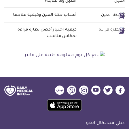
العين وما علاجه؟
أسباب حكة العين وكيفية علاجها
كيفية اختيار أفضل نظارة قراءة
بمقاس مناسب
ديلي
ديلي
ديلي
ديلي
ديلي
ديلي
ميديكال
ميديكال
ميديكال
ميديكال
ميديكال
ميديكال
حمل
انفو
انفو
انفو
انفو
انفو
انفو
تطبيق
على
على
على
على
على
على
كل
فيسبوك
تويتر
يوتيوب
انستجرام
فايبر
نبض
ديلي ميديكال انفو
يوم